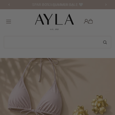
SPAR 60% I SUMMER SALE 🤍
2-3 Dages levering
Translation missing: da.accessibility.skip_to_text