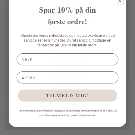
Spar 10% på din
første
ordre!
Tilmeld dig vores nyhedsbrev og modtag eksklusive tilbud
samt de seneste nyheder. Du vil samtidig modtage en
rabatkode på 10% til din første ordre.
Navn
Email
TILMELD MIG!
Ved tilmelding af vores nyhedsbrev accepterer du at modtage markedsføring fra os på e-mail. Du
kan til hver en tid afmelde dig i bunden af vores e-mails.