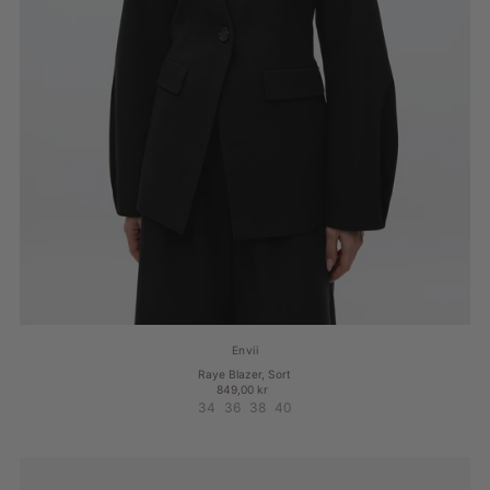
Envii
Raye Blazer, Sort
849,00 kr
34
36
38
40