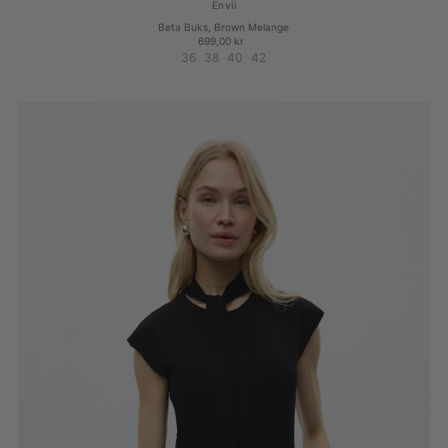
Envii
Beta Buks, Brown Melange
699,00 kr
36
38
40
42