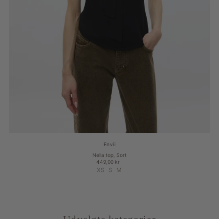
Envii
Nella top, Sort
449,00 kr
XS
S
M