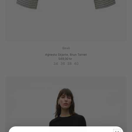
Envii
Agnesta Skjorte, Brun Ternet
549,00 kr
34
36
38
40